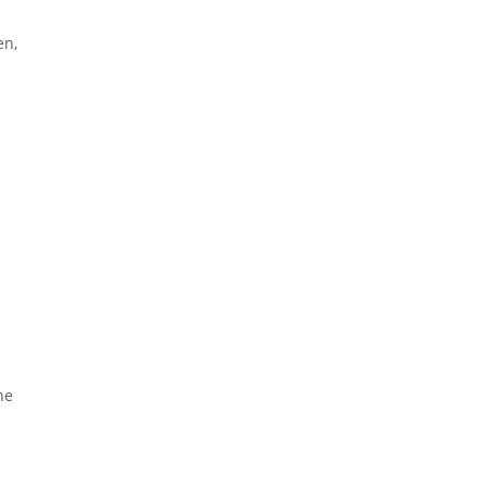
en,
n
ne