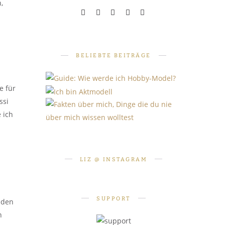
,
BELIEBTE BEITRÄGE
e für
ssi
 ich
PERSÖNLICHES
PERSÖNLICHES
SHOOTINGS
Fakten über mich: 10 Dinge, die
Wie werde ich Hobby-Model?
Ich bin Aktmodell. Was heißt
du nie über mich wissen
Teil 1: Grundlagen
das für mich?
LIZ @ INSTAGRAM
wolltest
SUPPORT
nden
n