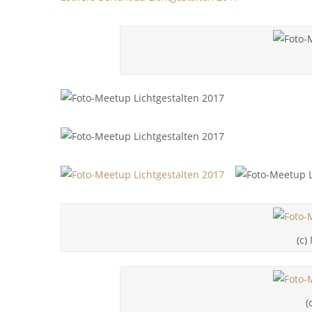
(c)
(