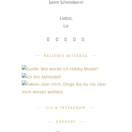
beim Schmökern!
Liebst,
Liz
BELIEBTE BEITRÄGE
PERSÖNLICHES
PERSÖNLICHES
SHOOTINGS
Fakten über mich: 10 Dinge, die
Wie werde ich Hobby-Model?
Ich bin Aktmodell. Was heißt
du nie über mich wissen
Teil 1: Grundlagen
das für mich?
LIZ @ INSTAGRAM
wolltest
SUPPORT