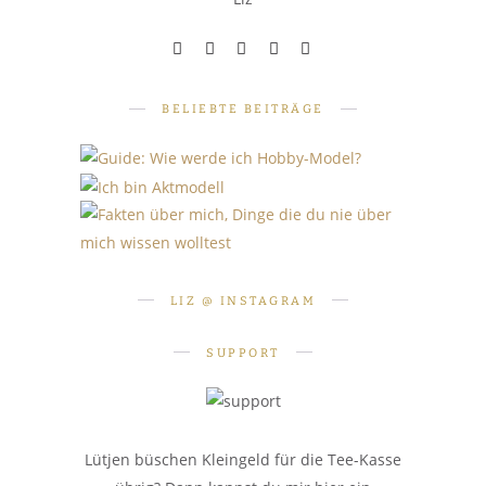
BELIEBTE BEITRÄGE
PERSÖNLICHES
PERSÖNLICHES
SHOOTINGS
Fakten über mich: 10 Dinge, die
Wie werde ich Hobby-Model?
Ich bin Aktmodell. Was heißt
du nie über mich wissen
Teil 1: Grundlagen
das für mich?
LIZ @ INSTAGRAM
wolltest
SUPPORT
Lütjen büschen Kleingeld für die Tee-Kasse