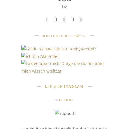
Liz
BELIEBTE BEITRÄGE
PERSÖNLICHES
PERSÖNLICHES
SHOOTINGS
Fakten über mich: 10 Dinge, die
Wie werde ich Hobby-Model?
Ich bin Aktmodell. Was heißt
du nie über mich wissen
Teil 1: Grundlagen
das für mich?
LIZ @ INSTAGRAM
wolltest
SUPPORT
Lütjen büschen Kleingeld für die Tee-Kasse