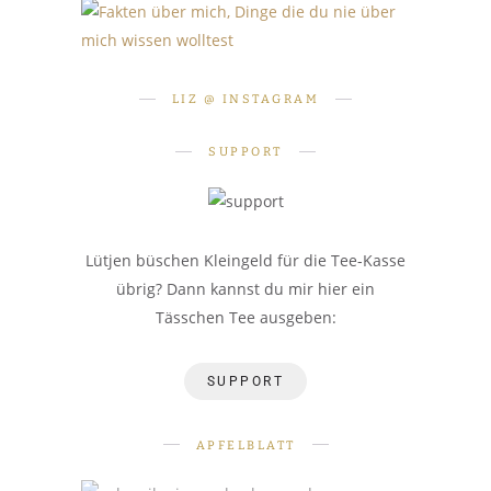
PERSÖNLICHES
SHOOTINGS
Fakten über mich: 10 Dinge, die
Wie werde ich Hobby-Model?
Ich bin Aktmodell. Was heißt
du nie über mich wissen
Teil 1: Grundlagen
das für mich?
LIZ @ INSTAGRAM
wolltest
SUPPORT
Lütjen büschen Kleingeld für die Tee-Kasse
übrig? Dann kannst du mir hier ein
Tässchen Tee ausgeben:
SUPPORT
APFELBLATT