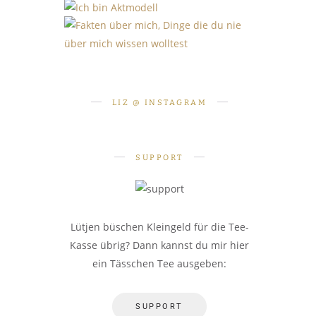
PERSÖNLICHES
PERSÖNLICHES
SHOOTINGS
Fakten über mich: 10 Dinge, die
Wie werde ich Hobby-Model?
Ich bin Aktmodell. Was heißt
du nie über mich wissen
Teil 1: Grundlagen
das für mich?
LIZ @ INSTAGRAM
wolltest
SUPPORT
Lütjen büschen Kleingeld für die Tee-
Kasse übrig? Dann kannst du mir hier
ein Tässchen Tee ausgeben:
SUPPORT