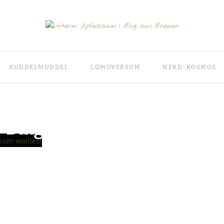
KUDDELMUDDEL
LOMOVERSUM
NERD-KOSMOS
2. MÄRZ 2018
 Dinge, die du nie über mich
sen wolltest